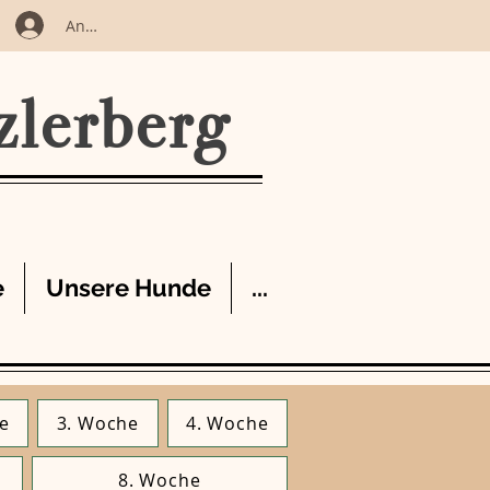
Anmelden
zlerberg
e
Unsere Hunde
...
e
3. Woche
4. Woche
8. Woche