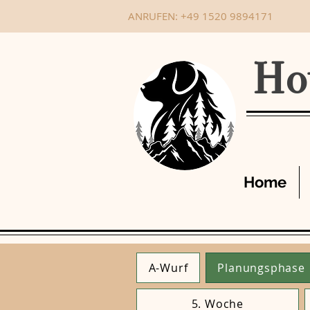
ANRUFEN: +49 1520 9894171
Ho
Home
A-Wurf
Planungsphase
5. Woche