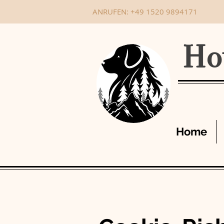
ANRUFEN: +49 1520 9894171
Ho
Home