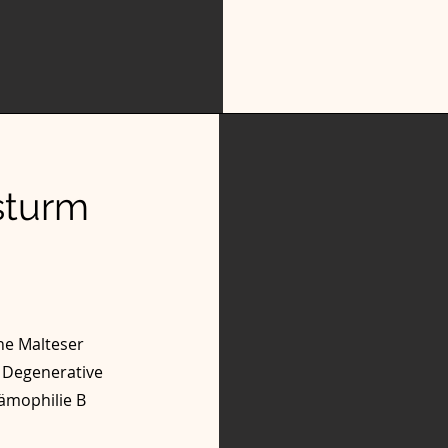
sturm
he Malteser
 Degenerative
Hämophilie B