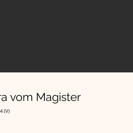
ra vom Magister
4 (V)