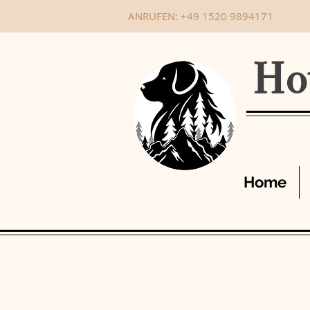
ANRUFEN: +49 1520 9894171
Ho
Home