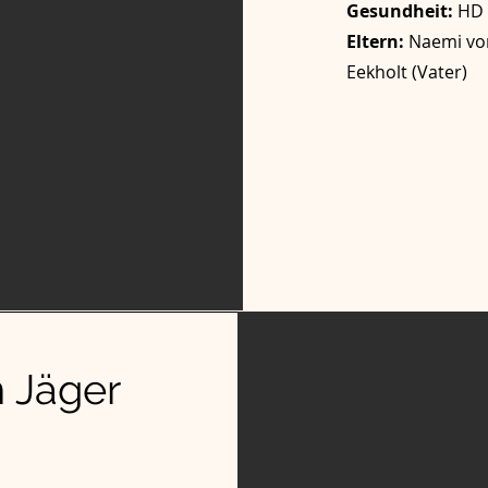
Gesundheit:
HD 
Eltern:
Naemi vom
Eekholt (Vater)
 Jäger