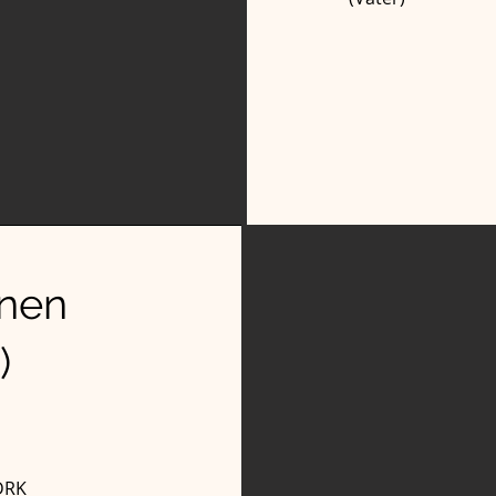
ünen
)
DRK