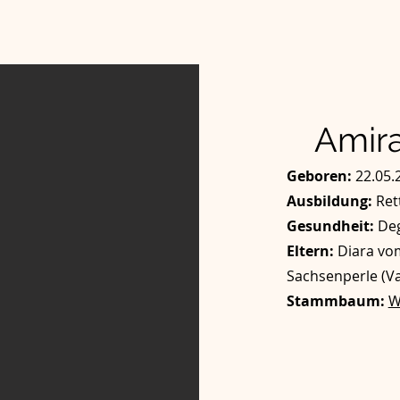
Amir
Geboren:
22.05.
Ausbildung:
Ret
Gesundheit:
Deg
Eltern:
Diara vo
Sachsenperle (Va
Stammbaum:
W