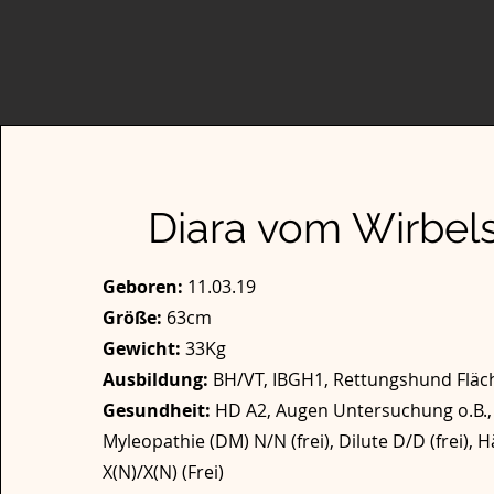
Diara vom Wirbel
Geboren:
11.03.19
Größe:
63cm
Gewicht:
33Kg
Ausbildung:
BH/VT, IBGH1, Rettungshund Fläc
Gesundheit:
HD A2, Augen Untersuchung o.B.,
Myleopathie (DM) N/N (frei), Dilute D/D (frei), 
X(N)/X(N) (Frei)