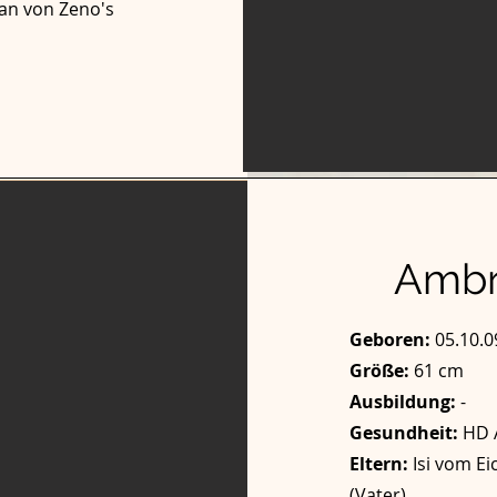
jan von Zeno's
Ambr
Geboren:
05.10.0
Größe:
61 cm
Ausbildung:
-
Gesundheit:
HD 
Eltern:
Isi vom Ei
(Vater)