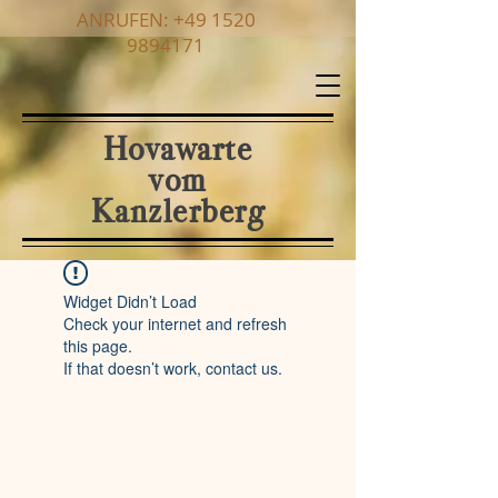
ANRUFEN:
+49 1520
9894171
Hovawarte
vom
Kanzlerberg
Widget Didn’t Load
Check your internet and refresh
this page.
If that doesn’t work, contact us.