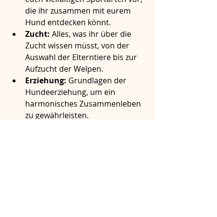
die ihr zusammen mit eurem 
Hund entdecken könnt.
Zucht:
 Alles, was ihr über die 
Zucht wissen müsst, von der 
Auswahl der Elterntiere bis zur 
Aufzucht der Welpen.
Erziehung:
 Grundlagen der 
Hundeerziehung, um ein 
harmonisches Zusammenleben 
zu gewährleisten.
Und vieles mehr
, von der 
richtigen Ernährung bis zur 
Gesundheitsvorsorge.
Bleibt gespannt auf unseren ersten 
Beitrag zum Thema 
"Hundeaustellungen: Was steckt 
dahinter?"
!