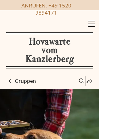
ANRUFEN:
+49 1520
9894171
Hovawarte
vom
Kanzlerberg
Gruppen