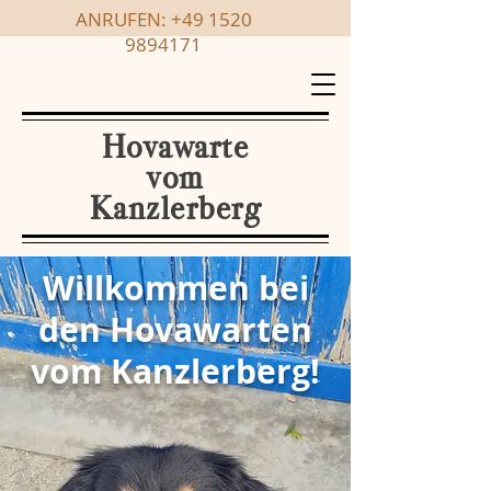
ANRUFEN:
+49 1520
9894171
Hovawarte
vom
Kanzlerberg
Willkommen bei
den Hovawarten
vom Kanzlerberg!