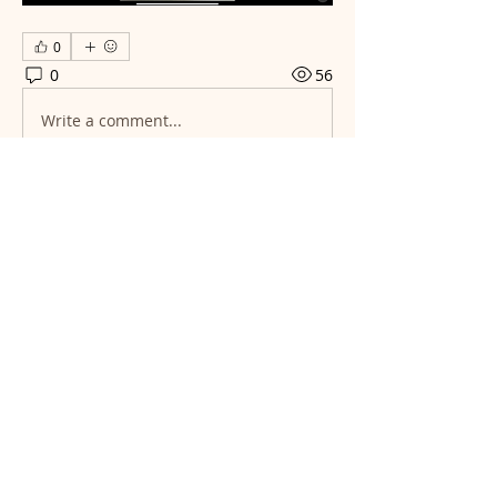
0
0
56
Write a comment...
Info
Hier teilen wir aktuelle Updates und
Geschichten aus unserem
...
Weiterlesen
NACH OBEN