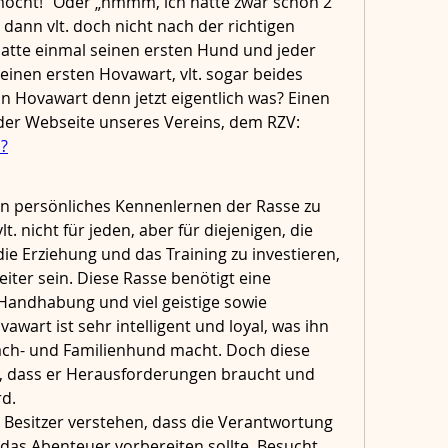
cht!“ Oder „hmmm, ich hatte zwar schon 2 
dann vlt. doch nicht nach der richtigen 
atte einmal seinen ersten Hund und jeder 
einen ersten Hovawart, vlt. sogar beides 
ein Hovawart denn jetzt eigentlich was? Einen 
f der Webseite unseres Vereins, dem RZV:
N
?
in persönliches Kennenlernen der Rasse zu 
. nicht für jeden, aber für diejenigen, die 
die Erziehung und das Training zu investieren, 
iter sein. Diese Rasse benötigt eine 
Handhabung und viel geistige sowie 
wart ist sehr intelligent und loyal, was ihn 
ch- und Familienhund macht. Doch diese 
, dass er Herausforderungen braucht und 
rd.
le Besitzer verstehen, dass die Verantwortung 
 das Abenteuer vorbereiten sollte. Besucht 