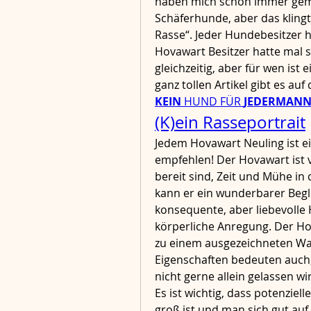
haben mich schon immer gemo
Schäferhunde, aber das klingt 
Rasse“. Jeder Hundebesitzer h
Hovawart Besitzer hatte mal s
gleichzeitig, aber für wen ist 
ganz tollen Artikel gibt es au
KEIN
 HUND FÜR 
JEDERMAN
(K)ein Rasseportrait
Jedem Hovawart Neuling ist e
empfehlen! Der Hovawart ist vlt
bereit sind, Zeit und Mühe in 
kann er ein wunderbarer Begle
konsequente, aber liebevolle 
körperliche Anregung. Der Hova
zu einem ausgezeichneten Wa
Eigenschaften bedeuten auch
nicht gerne allein gelassen wi
Es ist wichtig, dass potenziel
groß ist und man sich gut auf