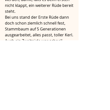
nicht klappt, ein weiterer Rüde bereit 
steht.
Bei uns stand der Erste Rüde dann 
doch schon ziemlich schnell fest, 
Stammbaum auf 5 Generationen 
ausgearbeitet, alles passt, toller Kerl. 
Auch ein Zweitrüde war schnell 
auserkoren. Allerdings 2 Wochen 
später die schlechte Nachricht: 
bösartiger Tumor. Uff. 
Wir drücken den Besitzern und dem 
Rüden natürlich ganz fest die 
Daumen, dass alles gut geht. Aber 
der war für uns dann natürlich raus
Also: Auf ein Neues!
Nun, nach 2 Monaten Suche haben 
wir dann auch zwei tolle Rüden 
gefunden, die wir als Deckrüden für 