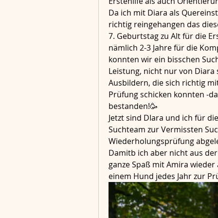
Erstehilfe als auch Orientie
Da ich mit Diara als Quereins
richtig reingehangen das dies
7. Geburtstag zu Alt für die 
nämlich 2-3 Jahre für die Kom
konnten wir ein bisschen Suc
Leistung, nicht nur von Diara
Ausbildern, die sich richtig m
Prüfung schicken konnten -dav
bestanden!🥳
Jetzt sind DIara und ich für di
Suchteam zur Vermissten Such
Wiederholungsprüfung abgele
Damitb ich aber nicht aus de
ganze Spaß mit Amira wieder an
einem Hund jedes Jahr zur Pr