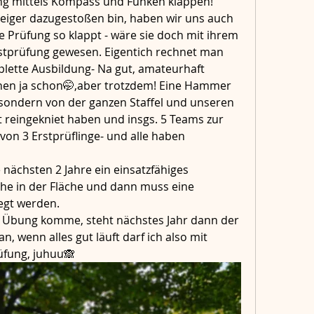
rung mittels Kompass und Funken klappen!
teiger dazugestoßen bin, haben wir uns auch 
e Prüfung so klappt - wäre sie doch mit ihrem 
Erstprüfung gewesen. Eigentich rechnet man 
plette Ausbildung- Na gut, amateurhaft 
hen ja schon🤭,aber trotzdem! Eine Hammer 
 sondern von der ganzen Staffel und unseren 
it reingekniet haben und insgs. 5 Teams zur 
on 3 Erstprüflinge- und alle haben 
e nächsten 2 Jahre ein einsatzfähiges 
e in der Fläche und dann muss eine 
gt werden. 
r Übung komme, steht nächstes Jahr dann der 
, wenn alles gut läuft darf ich also mit 
üfung, juhuu🙈