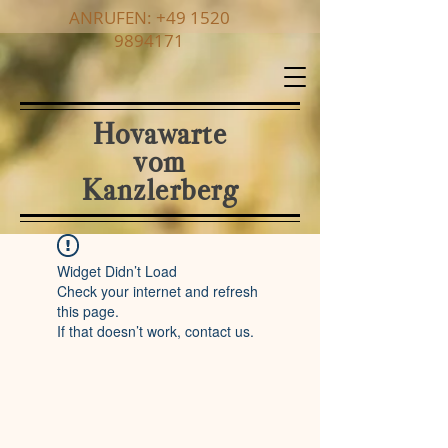
ANRUFEN:
+49 1520
9894171
Hovawarte
vom
Kanzlerberg
Widget Didn’t Load
Check your internet and refresh
this page.
If that doesn’t work, contact us.