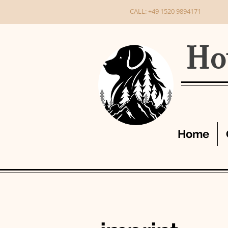
CALL: +49 1520 9894171
Ho
Home