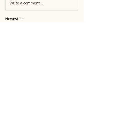
Write a comment...
Newest
Cornelia Windeck
Mar 22, 2024
Ich drücke gaaaaanz fest die Daumen! 
Liebe Grüße Cornelia 
Like
Reply
Show more comments
Info
Hier teilen wir aktuelle Updates und
Geschichten aus unserem
...
Weiterlesen