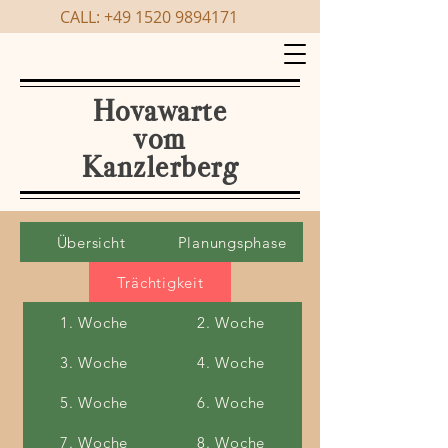
CALL:
+49 1520 9894171
Hovawarte
vom
Kanzlerberg
Übersicht
Planungsphase
Trächtigkeit
1. Woche
2. Woche
3. Woche
4. Woche
5. Woche
6. Woche
7. Woche
8. Woche